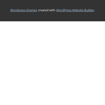
.
wordpress-themes
created with
WordPress Website Builder